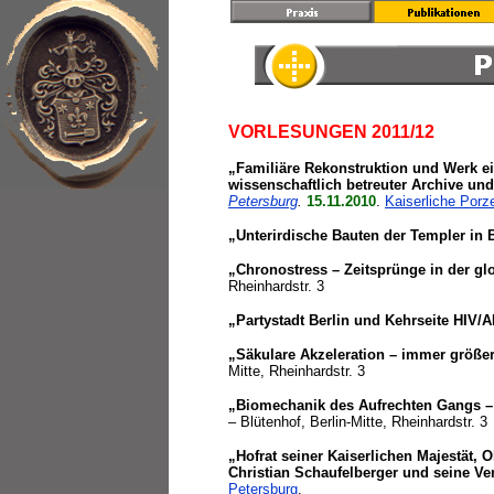
VORLESUNGEN 2011/12
„Familiäre Rekonstruktion und Werk e
wissenschaftlich betreuter Archive un
Petersburg
.
15.11.2010
.
Kaiserliche Porz
„Unterirdische Bauten der Templer in
„Chronostress – Zeitsprünge in der glo
Rheinhardstr. 3
„Partystadt Berlin und Kehrseite HIV/
„Säkulare Akzeleration – immer größer
Mitte, Rheinhardstr. 3
„Biomechanik des Aufrechten Gangs – 
– Blütenhof, Berlin-Mitte, Rheinhardstr. 3
„Hofrat seiner Kaiserlichen Majestät,
Christian Schaufelberger und seine 
Petersburg
.