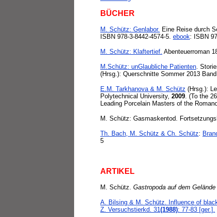
BÜCHER
M. Schütz: Genlabor.
Eine Reise durch S
ISBN 978-3-8442-4574-5.
ebook
: ISBN 9
M. Schütz: Klaftertief.
Abenteuerroman 18
M.Schütz: unGlaubliche Patienten
. Stori
(Hrsg.): Querschnitte Sommer 2013 Band 
E.M. Tarkhanova & M. Schütz
(Hrsg.): L
Polytechnical University,
2009
. (To the 2
Leading Porcelain Masters of the Romanov
M. Schütz: Gasmaskentod. Fortsetzungskr
Th. Bach, M. Schütz & Ch. Schütz
:
Bran
5
ARTIKEL
M. Schütz.
Gastropoda auf dem Gelände 
A. Bilsing & M. Schütz. Influence of black
Z. Versuchstierkd. 31
(1988)
: 77-83 [ger.].