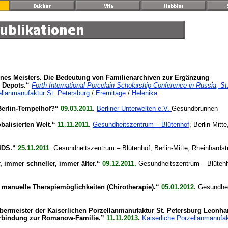
ines Meisters. Die Bedeutung von Familienarchiven zur Ergänzung
d Depots.“
Forth International Porcelain Scholarship Conference in Russia, St
ellanmanufaktur St. Petersburg
/
Eremitage
/
Helenika
.
 Berlin-Tempelhof?“
09.03.2011
.
Berliner Unterwelten e.V.
Gesundbrunnen
balisierten Welt.“
11.11.2011
.
Gesundheitszentrum – Blütenhof
, Berlin-Mitte
AIDS.“
25.11.2011
. Gesundheitszentrum – Blütenhof, Berlin-Mitte, Rheinhardstr
, immer schneller, immer älter.“
09.12.2011.
Gesundheitszentrum – Blütenho
manuelle Therapiemöglichkeiten (Chirotherapie).“
05.01.2012.
Gesundhei
 Obermeister der Kaiserlichen Porzellanmanufaktur St. Petersburg Leonha
Verbindung zur Romanow-Familie.”
11.11.2013.
Kaiserliche Porzellanmanufak