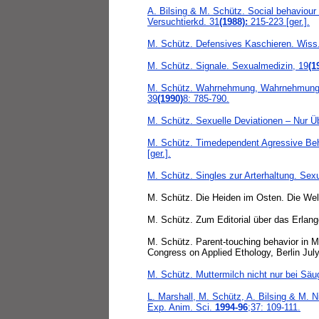
A. Bilsing & M. Schütz. Social behaviour 
Versuchtierkd. 31
(1988):
215-223 [ger.].
M. Schütz. Defensives Kaschieren. Wiss. 
M. Schütz. Signale. Sexualmedizin, 19
(1
M. Schütz. Wahrnehmung, Wahrnehmungsty
39
(1990)
8:
785-790.
M. Schütz. Sexuelle Deviationen – Nur 
M. Schütz. Timedependent Agressive Beha
[ger.].
M. Schütz. Singles zur Arterhaltung. Sex
M. Schütz. Die Heiden im Osten. Die Wel
M. Schütz. Zum Editorial über das Erlang
M. Schütz. Parent-touching behavior in Mi
Congress on Applied Ethology, Berlin Jul
M. Schütz. Muttermilch nicht nur bei Sä
L. Marshall, M. Schütz, A. Bilsing & M. N
Exp. Anim. Sci.
1994-96
;37: 109-111.