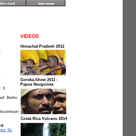
VIDEOS
Himachal-Pradesh 2012
.
,
Goroka-Show 2011 -
Papua Neuguinea
. 3
f, Berlin-
tszentrum
Costa Rica Vulcano 2014
rd
tur, St.