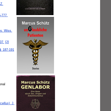
 Z.
5-777.
s. Wiss.
07.
[2]
)
: 187-191
onal
cellus).
J.