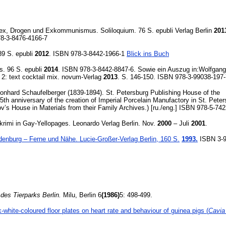
ex, Drogen und Exkommunismus. Soliloquium. 76 S. epubli Verlag Berlin
201
78-3-8476-4166-7
9 S. epubli
2012
. ISBN 978-3-8442-1966-1
Blick ins Buch
es. 96 S. epubli
2014
. ISBN 978-3-8442-8847-6. Sowie ein Auszug in:Wolfgan
2: text cocktail mix. novum-Verlag
2013
. S. 146-150. ISBN 978-3-99038-197-
eonhard Schaufelberger (1839-1894). St. Petersburg Publishing House of the
65th anniversary of the creation of Imperial Porcelain Manufactory in St. Peter
’s House in Materials from their Family Archives.) [ru./eng.] ISBN 978-5-74
imi in Gay-Yellopages. Leonardo Verlag Berlin. Nov.
2000
– Juli
2001
.
denburg – Ferne und Nähe. Lucie-Großer-Verlag Berlin, 160 S.
1993.
ISBN 3-9
des Tierparks Berlin.
Milu, Berlin 6
(1986)
5: 498-499.
-white-coloured floor plates on heart rate and behaviour of guinea pigs (
Cavia 