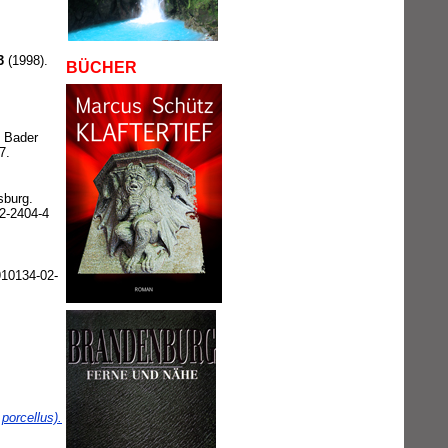
3
(1998).
BÜCHER
g Bader
7.
sburg.
22-2404-4
10134-02-
porcellus).