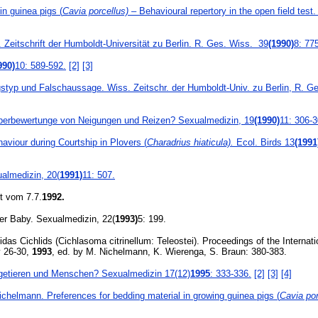
in guinea pigs (
Cavia porcellus)
– Behavioural repertory in the open field test.
Zeitschrift der Humboldt-Universität zu Berlin. R. Ges. Wiss. 39
(1990)
8: 77
990)
10: 589-592.
[2]
[3]
p und Falschaussage. Wiss. Zeitschr. der Humboldt-Univ. zu Berlin, R. Ge
Überbewertunge von Neigungen und Reizen? Sexualmedizin, 19
(1990)
11: 306-3
viour during Courtship in Plovers (
Charadrius hiaticula).
Ecol. Birds 13
(1991
ualmedizin, 20(
1991)
11: 507.
t vom 7.7.
1992.
er Baby. Sexualmedizin, 22(
1993)
5: 199.
das Cichlids (Cichlasoma citrinellum: Teleostei). Proceedings of the Internati
y 26-30,
1993
,
ed. by M. Nichelmann, K. Wierenga, S. Braun: 380-383.
ugetieren und Menschen? Sexualmedizin 17(12)
1995
: 333-336.
[2]
[3]
[4]
ichelmann. Preferences for bedding material in growing guinea pigs (
Cavia por